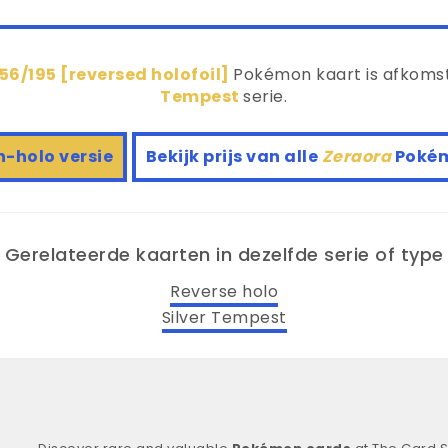
56/195 [reversed holofoil]
Pokémon kaart is afkomst
Tempest
serie.
n-holo versie
Bekijk prijs van alle
Zeraora
Poké
Gerelateerde kaarten in dezelfde serie of type
Reverse holo
Silver Tempest