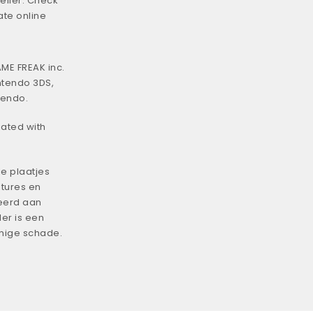
eller. Check
ate online
ME FREAK inc.
ntendo 3DS,
tendo.
iated with
e plaatjes
tures en
eerd aan
er is een
enige schade.