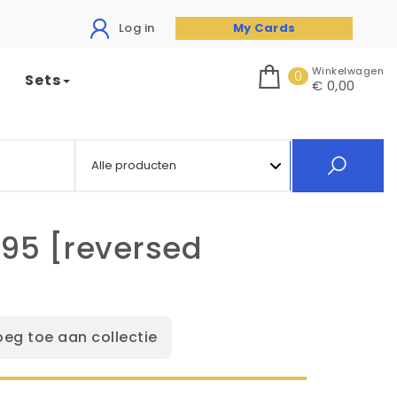
Log in
My Cards
Winkelwagen
0
Sets
€ 0,00
195 [reversed
oeg toe aan collectie