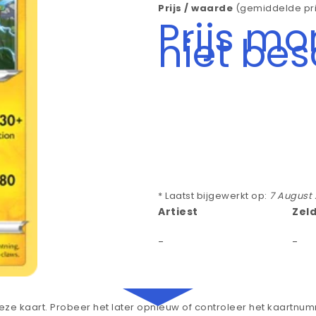
Prijs / waarde
(gemiddelde pri
Prijs m
niet be
* Laatst bijgewerkt op:
7 August
Artiest
Zel
-
-
ze kaart. Probeer het later opnieuw of controleer het kaartnu