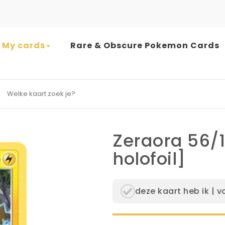
My cards
Rare & Obscure Pokemon Cards
earch for:
Zeraora 56/
holofoil]
deze kaart heb ik | v