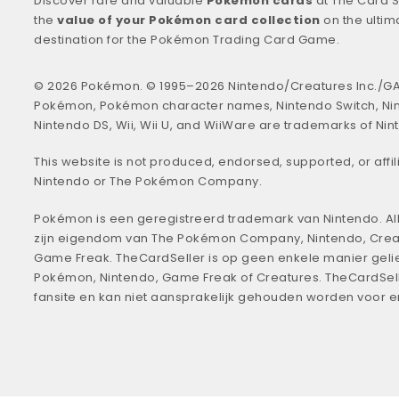
Discover rare and valuable
Pokémon cards
at The Card S
the
value of your Pokémon card collection
on the ultim
destination for the Pokémon Trading Card Game.
© 2026 Pokémon. © 1995–2026 Nintendo/Creatures Inc./GA
Pokémon, Pokémon character names, Nintendo Switch, Ni
Nintendo DS, Wii, Wii U, and WiiWare are trademarks of Nin
This website is not produced, endorsed, supported, or affil
Nintendo or The Pokémon Company.
Pokémon is een geregistreerd trademark van Nintendo. All
zijn eigendom van The Pokémon Company, Nintendo, Crea
Game Freak. TheCardSeller is op geen enkele manier geli
Pokémon, Nintendo, Game Freak of Creatures. TheCardSell
fansite en kan niet aansprakelijk gehouden worden voor 