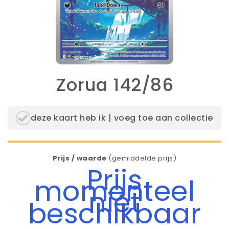
Zorua 142/86
deze kaart heb ik | voeg toe aan collectie
Prijs / waarde
(gemiddelde prijs)
Prijs
momenteel
niet
beschikbaar