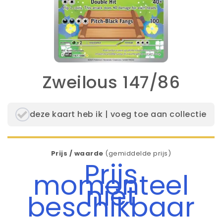
Zweilous 147/86
deze kaart heb ik | voeg toe aan collectie
Prijs / waarde
(gemiddelde prijs)
Prijs
momenteel
niet
beschikbaar