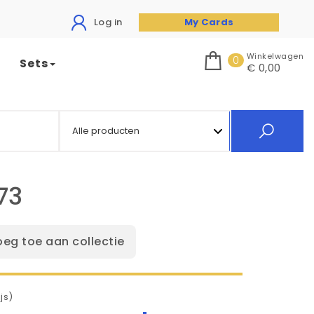
Log in
My Cards
Winkelwagen
0
Sets
€ 0,00
73
oeg toe aan collectie
js)