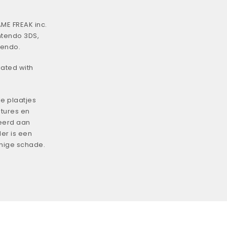
ME FREAK inc.
ntendo 3DS,
tendo.
iated with
e plaatjes
tures en
eerd aan
er is een
enige schade.