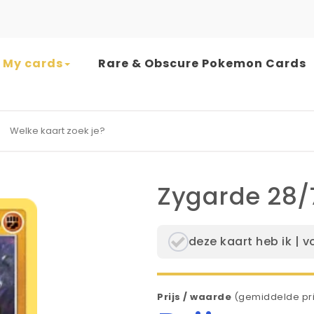
My cards
Rare & Obscure Pokemon Cards
earch for:
Zygarde 28/
deze kaart heb ik | v
Prijs / waarde
(gemiddelde pri