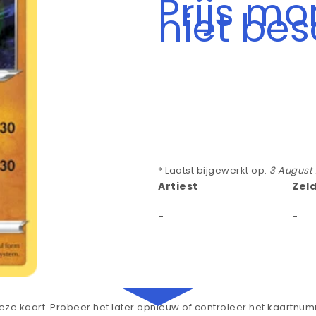
Prijs m
niet be
* Laatst bijgewerkt op:
3 August
Artiest
Zel
-
-
ze kaart. Probeer het later opnieuw of controleer het kaartnu