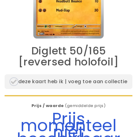
Diglett 50/165
[reversed holofoil]
deze kaart heb ik | voeg toe aan collectie
Prijs / waarde
(gemiddelde prijs)
Prijs
momenteel
niet