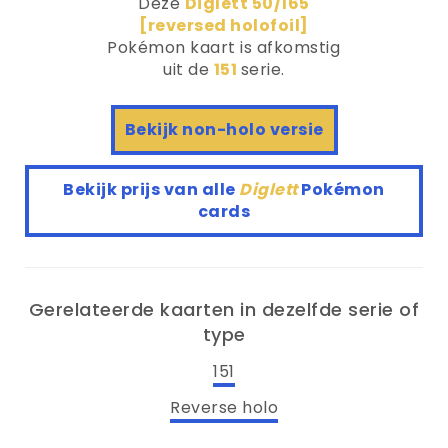
Deze
Diglett 50/165
[reversed holofoil]
Pokémon kaart is afkomstig
uit de
151
serie.
Bekijk non-holo versie
Bekijk prijs van alle
Diglett
Pokémon
cards
Gerelateerde kaarten in dezelfde serie of
type
151
Reverse holo