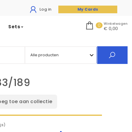
Log in
My Cards
Winkelwagen
0
Sets
€ 0,00
83/189
oeg toe aan collectie
js)