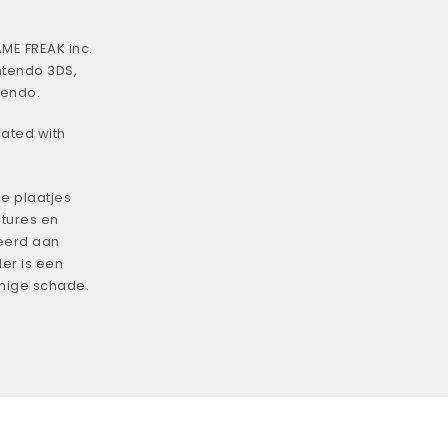
ME FREAK inc.
ntendo 3DS,
tendo.
iated with
e plaatjes
tures en
eerd aan
er is een
enige schade.