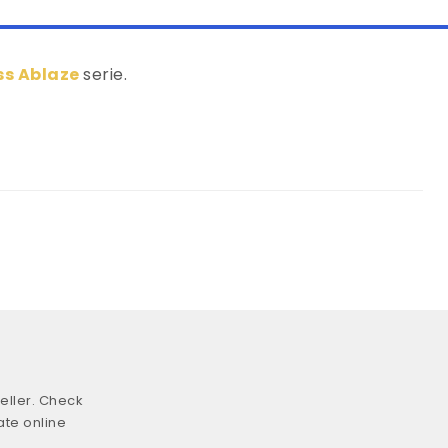
ss Ablaze
serie.
eller. Check
ate online