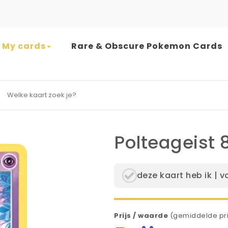
My cards
Rare & Obscure Pokemon Cards
earch for:
Polteageist 
deze kaart heb ik | v
Prijs / waarde
(gemiddelde pri