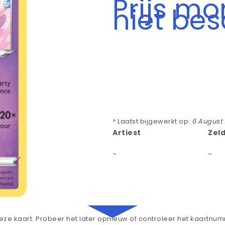
Prijs m
niet be
* Laatst bijgewerkt op:
6 August
Artiest
Zel
-
-
ze kaart. Probeer het later opnieuw of controleer het kaartnu