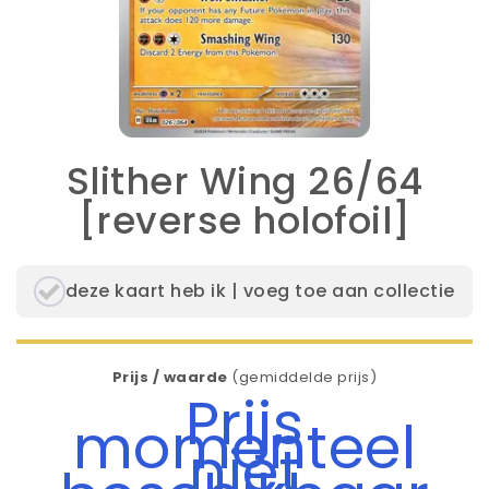
Slither Wing 26/64
[reverse holofoil]
deze kaart heb ik | voeg toe aan collectie
Prijs / waarde
(gemiddelde prijs)
Prijs
momenteel
niet