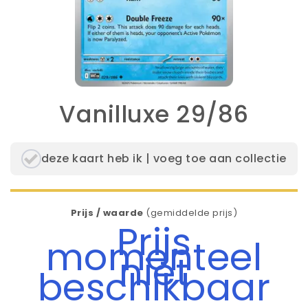
Vanilluxe 29/86
deze kaart heb ik | voeg toe aan collectie
Prijs / waarde
(gemiddelde prijs)
Prijs
momenteel
niet
beschikbaar