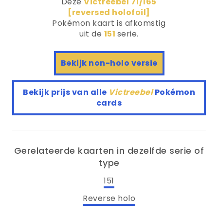
Deze
Victreebel 71/165
[reversed holofoil]
Pokémon kaart is afkomstig
uit de
151
serie.
Bekijk non-holo versie
Bekijk prijs van alle
Victreebel
Pokémon
cards
Gerelateerde kaarten in dezelfde serie of
type
151
Reverse holo