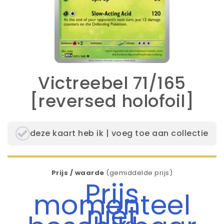
Victreebel 71/165
[reversed holofoil]
deze kaart heb ik | voeg toe aan collectie
Prijs / waarde
(gemiddelde prijs)
Prijs
momenteel
niet